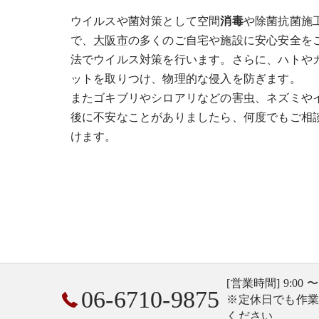
ウイルスや菌対策として空間
消毒
や除菌抗菌施
で、
大阪市
の多くのご自宅や施設に安心安全を
法でウイルス対策を行います。さらに、ハトや
ットを取りつけ、物理的な侵入を防ぎます。
またゴキブリやシロアリなどの害虫、ネズミや
後に不安なことがありましたら、何度でもご相
けます。
[営業時間] 9:00 〜
06-6710-9875
※定休日でも作
ください