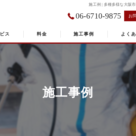
施工例 | 多種多様な大
06-6710-9875
お
ビス
料金
施工事例
よく
施工事例